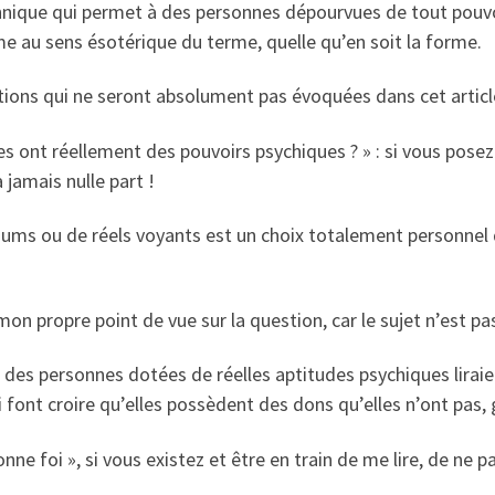
technique qui permet à des personnes dépourvues de tout pouvo
me au sens ésotérique du terme, quelle qu’en soit la forme.
tions qui ne seront absolument pas évoquées dans cet article,
s ont réellement des pouvoirs psychiques ? » : si vous posez 
jamais nulle part !
iums ou de réels voyants est un choix totalement personnel qu
on propre point de vue sur la question, car le sujet n’est pa
où des personnes dotées de réelles aptitudes psychiques lirai
 font croire qu’elles possèdent des dons qu’elles n’ont pas,
e foi », si vous existez et être en train de me lire, de ne p