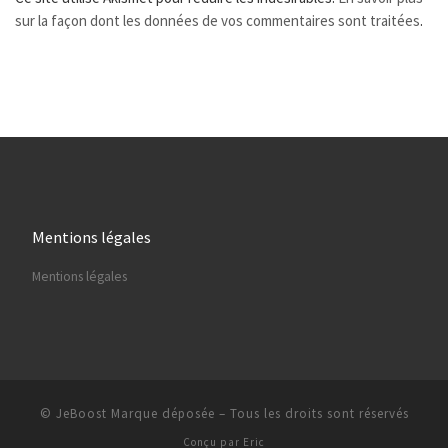
sur la façon dont les données de vos commentaires sont traitées
.
Mentions légales
Mentions légales
© JeBoost Marque déposée
–
Tous les droits sont réservés
Conçu par
Eric