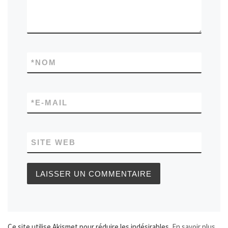
*
NOM
*
E-MAIL
SITE WEB
Ce site utilise Akismet pour réduire les indésirables.
En savoir plus