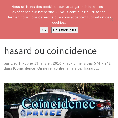
Nous utilisons des cookies pour vous garantir la meilleure
Skip to content
Search
expérience sur notre site. Si vous continuez à utiliser ce
Me
dernier, nous considérerons que vous acceptez l'utilisation des
cookies.
Accueil
»
[Coïncidence] On ne rencontre jamais par hasard…
»
hasard
Ok
En savoir plus
ou coincidence
hasard ou coincidence
par
Eric
|
Publié
19 janvier, 2016
-
aux dimensions
574 × 242
dans
[Coïncidence] On ne rencontre jamais par hasard…
Navigation dans les images