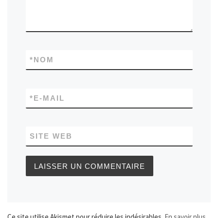
*
NOM
*
E-MAIL
SITE WEB
Ce site utilise Akismet pour réduire les indésirables.
En savoir plus