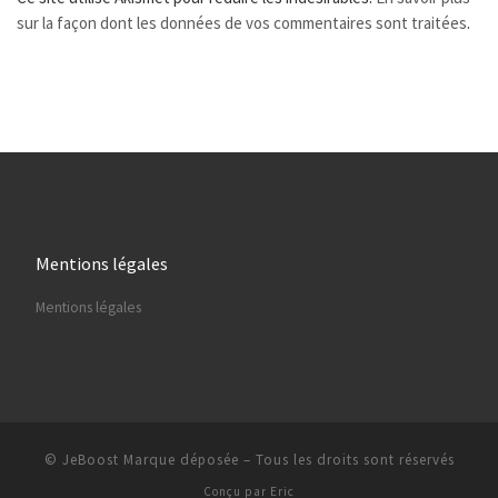
sur la façon dont les données de vos commentaires sont traitées
.
Mentions légales
Mentions légales
© JeBoost Marque déposée
–
Tous les droits sont réservés
Conçu par
Eric