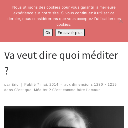
Nous utilisons des cookies pour vous garantir la meilleure
Skip to content
Search
expérience sur notre site. Si vous continuez à utiliser ce
Me
dernier, nous considérerons que vous acceptez l'utilisation des
cookies.
Accueil
»
C’est quoi Méditer ? C’est comme faire l’amour…
»
Va veut
Ok
En savoir plus
dire quoi méditer ?
Va veut dire quoi méditer
?
par
Eric
|
Publié
7 mai, 2014
-
aux dimensions
1280 × 1219
dans
C’est quoi Méditer ? C’est comme faire l’amour…
Navigation dans les images