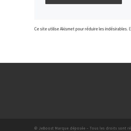
Ce site utilise Akismet pour réduire les indésirables.
E
© JeBoost Marque déposée
–
Tous les droits sont r