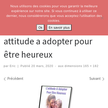
Nous utilisons des cookies pour vous garantir la meilleure
Skip to content
Search
expérience sur notre site. Si vous continuez à utiliser ce
Me
dernier, nous considérerons que vous acceptez l'utilisation des
cookies.
Accueil
»
attitude a adopter pour être heureux
Ok
En savoir plus
attitude a adopter pour
être heureux
par
Eric
|
Publié
20 mars, 2020
-
aux dimensions
165 × 182
Navigation dans les images
Précédent
Suivant